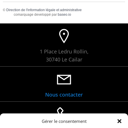
©
Direction de l'information légale et administrative
comarquage developpé par
baseo.io
1 Place Ledru Rollin,
30740 Le Cailar
Nous contacter
Gérer le consentement