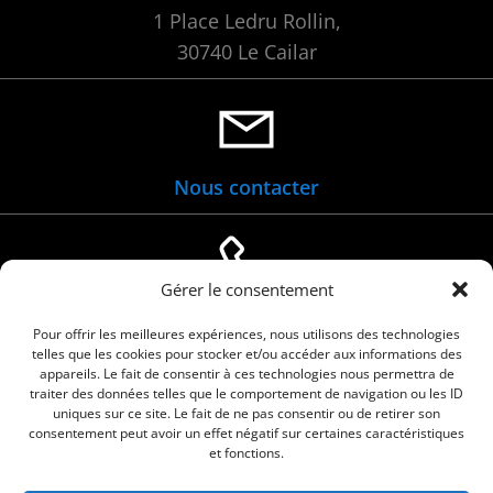
1 Place Ledru Rollin,
30740 Le Cailar
Nous contacter
Gérer le consentement
04 66 88 01 05
Pour offrir les meilleures expériences, nous utilisons des technologies
telles que les cookies pour stocker et/ou accéder aux informations des
appareils. Le fait de consentir à ces technologies nous permettra de
traiter des données telles que le comportement de navigation ou les ID
uniques sur ce site. Le fait de ne pas consentir ou de retirer son
consentement peut avoir un effet négatif sur certaines caractéristiques
et fonctions.