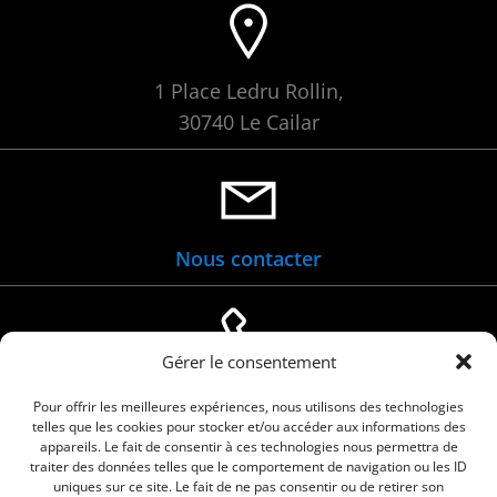
1 Place Ledru Rollin,
30740 Le Cailar
Nous contacter
Gérer le consentement
04 66 88 01 05
Pour offrir les meilleures expériences, nous utilisons des technologies
telles que les cookies pour stocker et/ou accéder aux informations des
appareils. Le fait de consentir à ces technologies nous permettra de
traiter des données telles que le comportement de navigation ou les ID
uniques sur ce site. Le fait de ne pas consentir ou de retirer son