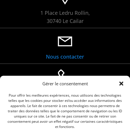
1 Place Ledru Rollin,
30740 Le Cailar
Nous contacter
Gérer le consentement
04 66 88 01 05
Pour offrir les meilleures expériences, nous utilisons des technologies
telles que les cookies pour stocker et/ou accéder aux informations des
appareils. Le fait de consentir à ces technologies nous permettra de
traiter des données telles que le comportement de navigation ou les ID
uniques sur ce site. Le fait de ne pas consentir ou de retirer son
consentement peut avoir un effet négatif sur certaines caractéristiques
et fonctions.