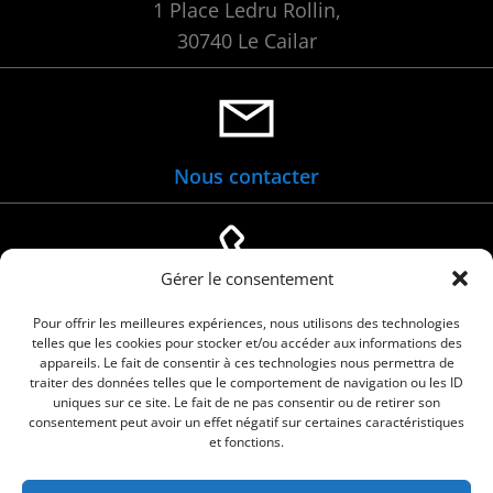
1 Place Ledru Rollin,
30740 Le Cailar
Nous contacter
Gérer le consentement
04 66 88 01 05
Pour offrir les meilleures expériences, nous utilisons des technologies
telles que les cookies pour stocker et/ou accéder aux informations des
appareils. Le fait de consentir à ces technologies nous permettra de
traiter des données telles que le comportement de navigation ou les ID
uniques sur ce site. Le fait de ne pas consentir ou de retirer son
consentement peut avoir un effet négatif sur certaines caractéristiques
et fonctions.