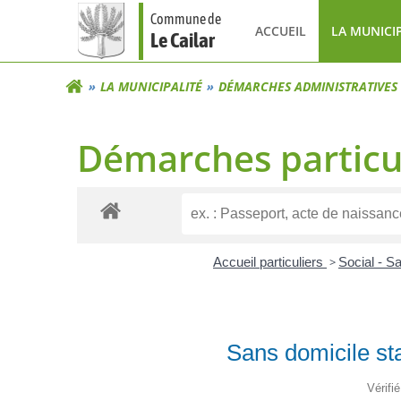
Aller
Commune de
au
ACCUEIL
LA MUNICI
Le Cailar
contenu
LA MUNICIPALITÉ
DÉMARCHES ADMINISTRATIVES
Démarches particu
Accueil particuliers
>
Social - S
Sans domicile sta
Vérifi