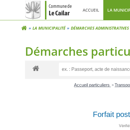
Aller
Commune de
au
ACCUEIL
LA MUNICI
Le Cailar
contenu
LA MUNICIPALITÉ
DÉMARCHES ADMINISTRATIVES
Démarches particu
Accueil particuliers
>
Transpor
Forfait po
Vérifi