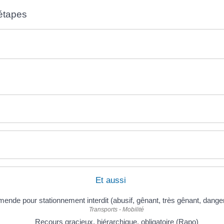
étapes
Et aussi
ende pour stationnement interdit (abusif, gênant, très gênant, dange
Transports - Mobilité
Recours gracieux, hiérarchique, obligatoire (Rapo)