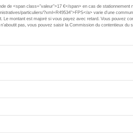
ende de <span class="valeur">17 €</span> en cas de stationnement 
ministratives/particuliers/?xml=R49534">FPS</a> varie d'une commune à
. Le montant est majoré si vous payez avec retard. Vous pouvez conte
po n'aboutit pas, vous pouvez saisir la Commission du contentieux du