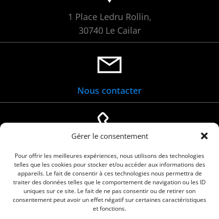
1 Place Ledru Rollin,
30740 Le Cailar
Nous contacter
Gérer le consentement
04 66 88 01 05
Pour offrir les meilleures expériences, nous utilisons des technologies
telles que les cookies pour stocker et/ou accéder aux informations des
appareils. Le fait de consentir à ces technologies nous permettra de
traiter des données telles que le comportement de navigation ou les ID
uniques sur ce site. Le fait de ne pas consentir ou de retirer son
consentement peut avoir un effet négatif sur certaines caractéristiques
et fonctions.