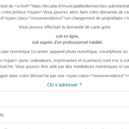
ntrat de <a href="https://lecailar.fr/municipalite/demarches-adminis
 votre prêteur.</span> Vous pourrez alors faire votre demande de cart
t d'<span class="miseenevidence">un changement de propriétaire.<
Vous pouvez effectuer la demande de carte grise
soit en ligne,
soit auprès d'un professionnel habilité.
e copie numérique (scanner, appareil photo numérique, smartphone ou t
pan> (avec ordinateurs, imprimantes et scanners) sont mis à votre
rche. Vous pouvez être aidé par des médiateurs numériques si vous ren
agné dans votre démarche par une <span class="miseenevidence">m
Où s’adresser ?
ic