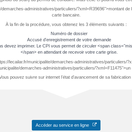
ite/demarches-administratives/particuliers/?xml=R39696">montant de la
carte bancaire.
À la fin de la procédure, vous obtenez les 3 éléments suivants :
Numéro de dossier
Accusé d'enregistrement de votre demande
e vous devez imprimer. Le CPI vous permet de circuler <span class="
</span> en attendant de recevoir votre carte grise.
ttps://lecailar.fr/municipalite/demarches-administratives/particulier
r/municipalite/demarches-administratives/particuliers/?xml=F11475">un d
Vous pouvez suivre sur internet l'état d'avancement de sa fabrication 
Accéder au service en ligne