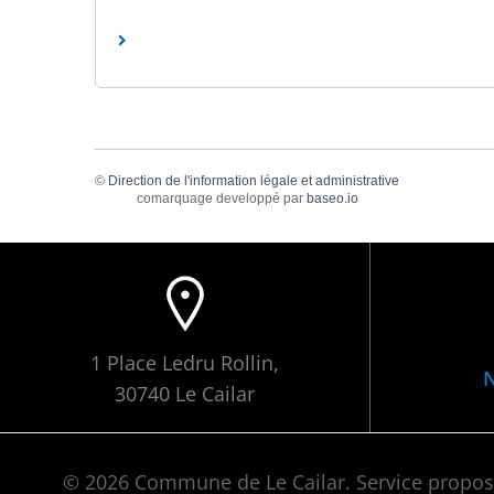
©
Direction de l'information légale et administrative
comarquage developpé par
baseo.io
1 Place Ledru Rollin,
N
30740 Le Cailar
© 2026 Commune de Le Cailar. Service propo