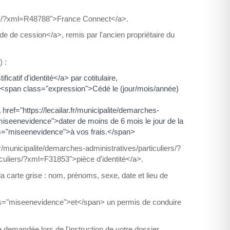
liers/?xml=R48788">France Connect</a>.
e de cession</a>, remis par l'ancien propriétaire du
 :
catif d'identité</a> par cotitulaire,
u <span class="expression">Cédé le (jour/mois/année)
 href="https://lecailar.fr/municipalite/demarches-
miseenevidence">dater de moins de 6 mois le jour de la
ass="miseenevidence">à vos frais.</span>
r/municipalite/demarches-administratives/particuliers/?
iculiers/?xml=F31853">pièce d'identité</a>.
 la carte grise : nom, prénoms, sexe, date et lieu de
lass="miseenevidence">et</span> un permis de conduire
demandée lors de l'instruction de votre dossier.