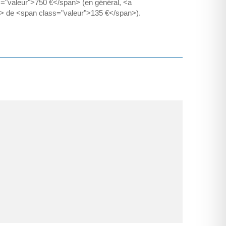
s="valeur">750 €</span> (en général, <a
</a> de <span class="valeur">135 €</span>).