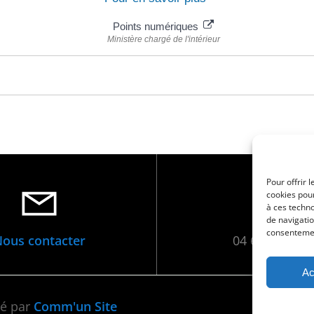
Points numériques
Ministère chargé de l'intérieur
Pour offrir 
cookies pour
à ces techn
de navigatio
consentement
ous contacter
04 66 88 01 0
Ac
•
Men
sé par
Comm'un Site