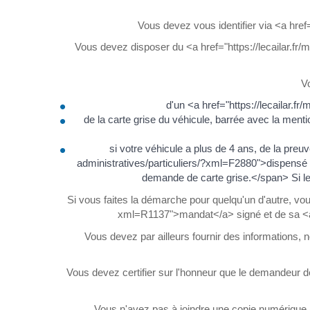
Vous devez vous identifier via <a hre
Vous devez disposer du <a href="https://lecailar.fr
V
d'un <a href="https://lecailar.fr
de la carte grise du véhicule, barrée avec la me
si votre véhicule a plus de 4 ans, de la preuv
administratives/particuliers/?xml=F2880">dispensé 
demande de carte grise.</span> Si le
Si vous faites la démarche pour quelqu'un d'autre, vou
xml=R1137">mandat</a> signé et de sa <a hr
Vous devez par ailleurs fournir des informations, no
Vous devez certifier sur l'honneur que le demandeur 
Vous n'avez pas à joindre une copie numérique (