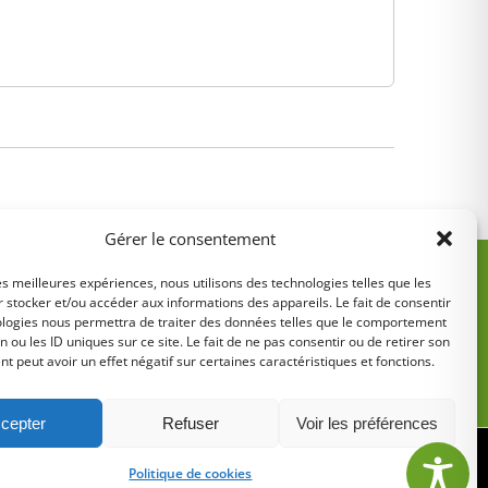
Gérer le consentement
les meilleures expériences, nous utilisons des technologies telles que les
 stocker et/ou accéder aux informations des appareils. Le fait de consentir
ologies nous permettra de traiter des données telles que le comportement
n ou les ID uniques sur ce site. Le fait de ne pas consentir ou de retirer son
 peut avoir un effet négatif sur certaines caractéristiques et fonctions.
5
cepter
Refuser
Voir les préférences
tions légales
•
Politique de cookies
Politique de cookies