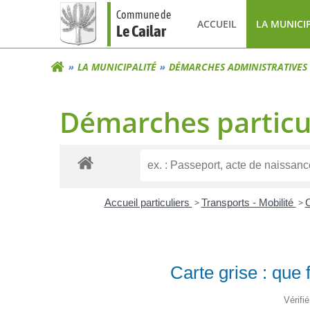
Aller
Commune de
au
ACCUEIL
LA MUNICI
Le Cailar
contenu
LA MUNICIPALITÉ
DÉMARCHES ADMINISTRATIVES
Démarches particu
Accueil particuliers
>
Transports - Mobilité
>
C
Carte grise : que 
Vérifi