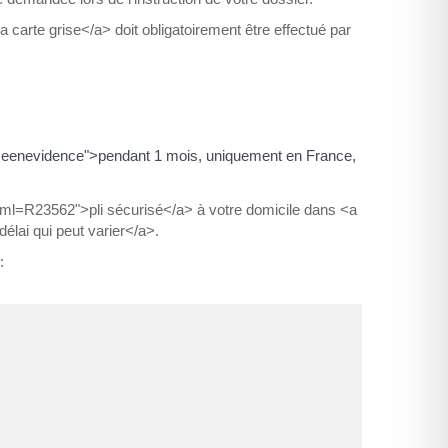
 carte grise</a> doit obligatoirement être effectué par
miseenevidence">pendant 1 mois, uniquement en France,
s/?xml=R23562">pli sécurisé</a> à votre domicile dans <a
élai qui peut varier</a>.
: