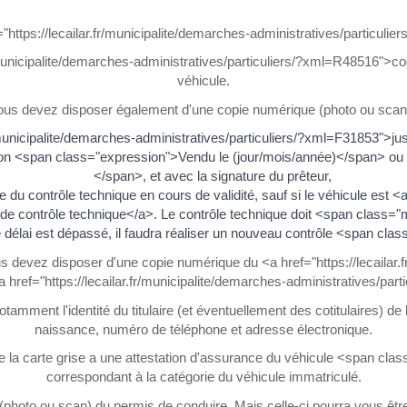
f="https://lecailar.fr/municipalite/demarches-administratives/particu
/municipalite/demarches-administratives/particuliers/?xml=R48516">cod
véhicule.
ous devez disposer également d'une copie numérique (photo ou scan)
/municipalite/demarches-administratives/particuliers/?xml=F31853">justifi
ntion <span class="expression">Vendu le (jour/mois/année)</span> o
</span>, et avec la signature du prêteur,
e du contrôle technique en cours de validité, sauf si le véhicule est <a
de contrôle technique</a>. Le contrôle technique doit <span class="
 délai est dépassé, il faudra réaliser un nouveau contrôle <span cl
s devez disposer d'une copie numérique du <a href="https://lecailar.f
ef="https://lecailar.fr/municipalite/demarches-administratives/part
tamment l'identité du titulaire (et éventuellement des cotitulaires) de
naissance, numéro de téléphone et adresse électronique.
de la carte grise a une attestation d'assurance du véhicule <span c
correspondant à la catégorie du véhicule immatriculé.
photo ou scan) du permis de conduire. Mais celle-ci pourra vous être 