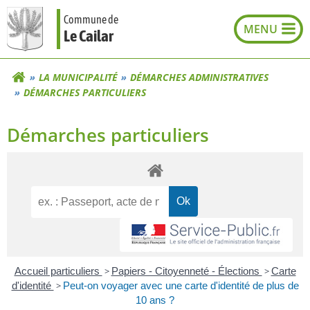
Aller
Commune de
au
Le Cailar
contenu
LA MUNICIPALITÉ
DÉMARCHES ADMINISTRATIVES
DÉMARCHES PARTICULIERS
Démarches particuliers
Accueil particuliers
>
Papiers - Citoyenneté - Élections
>
Carte
d'identité
>
Peut-on voyager avec une carte d'identité de plus de
10 ans ?