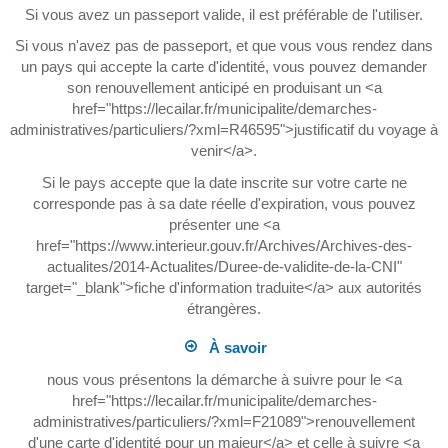
Si vous avez un passeport valide, il est préférable de l'utiliser.
Si vous n'avez pas de passeport, et que vous vous rendez dans
un pays qui accepte la carte d'identité, vous pouvez demander
son renouvellement anticipé en produisant un <a
href="https://lecailar.fr/municipalite/demarches-
administratives/particuliers/?xml=R46595">justificatif du voyage à
venir</a>.
Si le pays accepte que la date inscrite sur votre carte ne
corresponde pas à sa date réelle d'expiration, vous pouvez
présenter une <a
href="https://www.interieur.gouv.fr/Archives/Archives-des-
actualites/2014-Actualites/Duree-de-validite-de-la-CNI"
target="_blank">fiche d'information traduite</a> aux autorités
étrangères.
À savoir
nous vous présentons la démarche à suivre pour le <a
href="https://lecailar.fr/municipalite/demarches-
administratives/particuliers/?xml=F21089">renouvellement
d'une carte d'identité pour un majeur</a> et celle à suivre <a