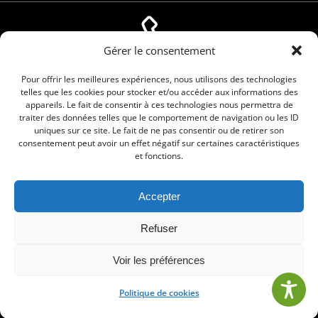
Gérer le consentement
04 66 88 01 05
Pour offrir les meilleures expériences, nous utilisons des technologies
telles que les cookies pour stocker et/ou accéder aux informations des
appareils. Le fait de consentir à ces technologies nous permettra de
traiter des données telles que le comportement de navigation ou les ID
uniques sur ce site. Le fait de ne pas consentir ou de retirer son
consentement peut avoir un effet négatif sur certaines caractéristiques
et fonctions.
Accepter
© 2026 Commune de Le Cailar. Service proposé
Refuser
par
Comm'un Site
Voir les préférences
Politique de cookies
•
Mentions légales
•
Politique de cookies