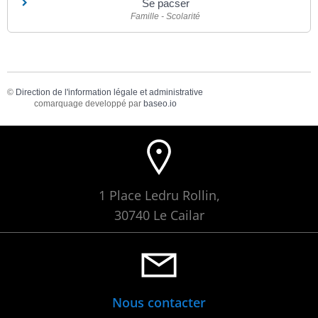
Se pacser
Famille - Scolarité
©
Direction de l'information légale et administrative
comarquage developpé par
baseo.io
1 Place Ledru Rollin,
30740 Le Cailar
Nous contacter