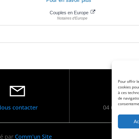
Pour en savoir plus
Couples en Europe
Notaires d'Europe
Pour offrir 
cookies pour
à ces techn
de navigatio
consentement
ous contacter
04 66 88 01 0
Ac
•
Men
sé par
Comm'un Site