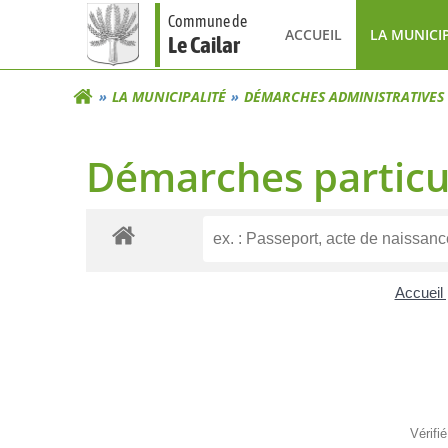
Aller
Commune de
au
ACCUEIL
LA MUNICI
Le Cailar
contenu
LA MUNICIPALITÉ
DÉMARCHES ADMINISTRATIVES
Démarches particu
Accueil 
Vérifi