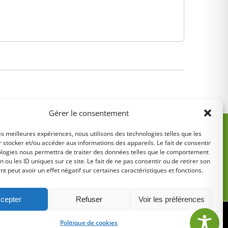
Gérer le consentement
les meilleures expériences, nous utilisons des technologies telles que les
 stocker et/ou accéder aux informations des appareils. Le fait de consentir
ologies nous permettra de traiter des données telles que le comportement
n ou les ID uniques sur ce site. Le fait de ne pas consentir ou de retirer son
 peut avoir un effet négatif sur certaines caractéristiques et fonctions.
5
cepter
Refuser
Voir les préférences
tions légales
•
Politique de cookies
Politique de cookies