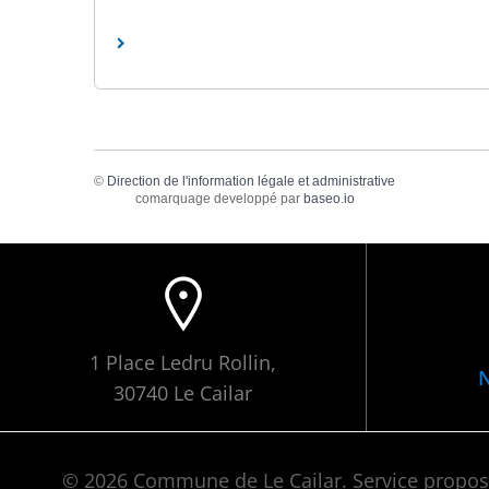
©
Direction de l'information légale et administrative
comarquage developpé par
baseo.io
1 Place Ledru Rollin,
N
30740 Le Cailar
© 2026 Commune de Le Cailar. Service propo