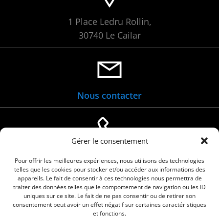
1 Place Ledru Rollin,
30740 Le Cailar
Nous contacter
Gérer le consentement
04 66 88 01 05
Pour offrir les meilleures expériences, nous utilisons des technologies
telles que les cookies pour stocker et/ou accéder aux informations des
appareils. Le fait de consentir à ces technologies nous permettra de
traiter des données telles que le comportement de navigation ou les ID
uniques sur ce site. Le fait de ne pas consentir ou de retirer son
consentement peut avoir un effet négatif sur certaines caractéristiques
et fonctions.