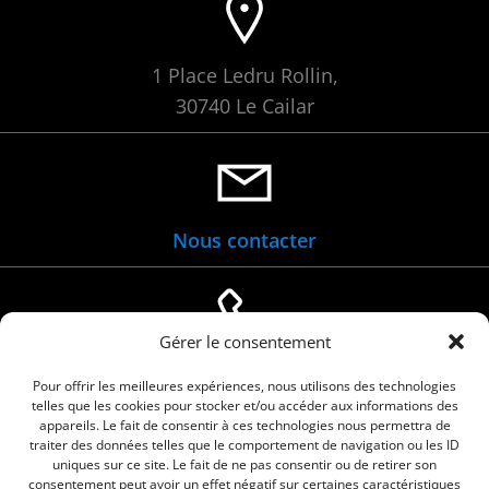
1 Place Ledru Rollin,
30740 Le Cailar
Nous contacter
Gérer le consentement
04 66 88 01 05
Pour offrir les meilleures expériences, nous utilisons des technologies
telles que les cookies pour stocker et/ou accéder aux informations des
appareils. Le fait de consentir à ces technologies nous permettra de
traiter des données telles que le comportement de navigation ou les ID
uniques sur ce site. Le fait de ne pas consentir ou de retirer son
consentement peut avoir un effet négatif sur certaines caractéristiques