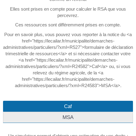
Elles sont prises en compte pour calculer le RSA que vous
percevrez.
Ces ressources sont différemment prises en compte.
Pour en savoir plus, vous pouvez vous reporter à la notice du <a
href="https://lecailar.fr/municipalite/demarches-
administratives/particuliers/?xml=R527">formulaire de déclaration
trimestrielle de ressources</a> et si nécessaire contacter votre
<a href="https://lecailar.fr/municipalite/demarches-
administratives/particuliers/?xml=R24582">Caf</a> ou, si vous
relevez du régime agricole, de la <a
href="https://lecailar.fr/municipalite/demarches-
administratives/particuliers/?xml=R24583">MSA</a>.
Caf
MSA
Un simulateur permet d'obtenir une estimation de vos droits :