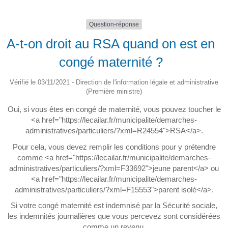
Question-réponse
A-t-on droit au RSA quand on est en
congé maternité ?
Vérifié le 03/11/2021 - Direction de l'information légale et administrative
(Première ministre)
Oui, si vous êtes en congé de maternité, vous pouvez toucher le
<a href="https://lecailar.fr/municipalite/demarches-
administratives/particuliers/?xml=R24554">RSA</a>.
Pour cela, vous devez remplir les conditions pour y prétendre
comme <a href="https://lecailar.fr/municipalite/demarches-
administratives/particuliers/?xml=F33692">jeune parent</a> ou
<a href="https://lecailar.fr/municipalite/demarches-
administratives/particuliers/?xml=F15553">parent isolé</a>.
Si votre congé maternité est indemnisé par la Sécurité sociale,
les indemnités journalières que vous percevez sont considérées
comme un revenu.