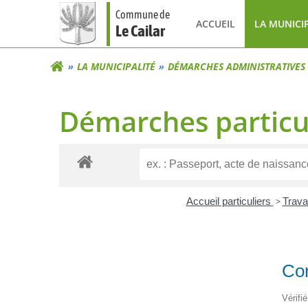
Aller
Commune de
au
ACCUEIL
LA MUNICI
Le Cailar
contenu
LA MUNICIPALITÉ
DÉMARCHES ADMINISTRATIVES
Démarches particu
Accueil particuliers
>
Trava
Con
Vérifi