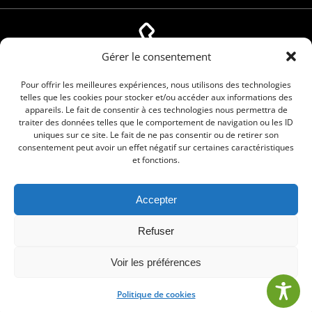
Gérer le consentement
04 66 88 01 05
Pour offrir les meilleures expériences, nous utilisons des technologies
telles que les cookies pour stocker et/ou accéder aux informations des
appareils. Le fait de consentir à ces technologies nous permettra de
traiter des données telles que le comportement de navigation ou les ID
uniques sur ce site. Le fait de ne pas consentir ou de retirer son
consentement peut avoir un effet négatif sur certaines caractéristiques
et fonctions.
Accepter
© 2026 Commune de Le Cailar. Service proposé
Refuser
par
Comm'un Site
Voir les préférences
Politique de cookies
•
Mentions légales
•
Politique de cookies