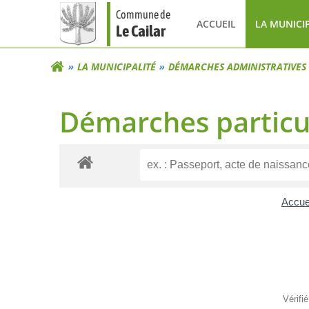
Aller
Commune de
au
ACCUEIL
LA MUNICI
Le Cailar
contenu
LA MUNICIPALITÉ
DÉMARCHES ADMINISTRATIVES
Démarches particu
Accuei
Vérifi