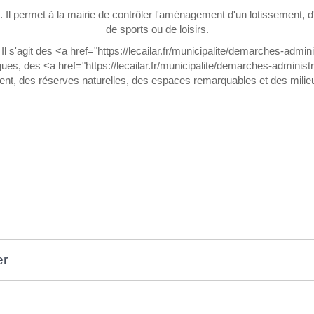
Il permet à la mairie de contrôler l'aménagement d'un lotissement, d
de sports ou de loisirs.
Il s'agit des <a href="https://lecailar.fr/municipalite/demarches-adm
s, des <a href="https://lecailar.fr/municipalite/demarches-administ
nt, des réserves naturelles, des espaces remarquables et des milieux 
er