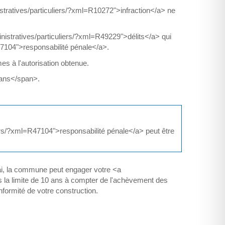
nistratives/particuliers/?xml=R10272">infraction</a> ne
inistratives/particuliers/?xml=R49229">délits</a> qui
R47104">responsabilité pénale</a>.
es à l'autorisation obtenue.
 ans</span>.
liers/?xml=R47104">responsabilité pénale</a> peut être
élai, la commune peut engager votre <a
ns la limite de 10 ans à compter de l'achèvement des
onformité de votre construction.