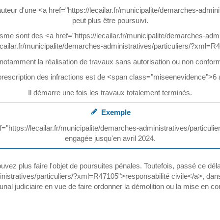
'auteur d'une <a href="https://lecailar.fr/municipalite/demarches-admi
peut plus être poursuivi.
isme sont des <a href="https://lecailar.fr/municipalite/demarches-adm
ecailar.fr/municipalite/demarches-administratives/particuliers/?xml=
notamment la réalisation de travaux sans autorisation ou non conform
 prescription des infractions est de <span class="miseenevidence">6
Il démarre une fois les travaux totalement terminés.
Exemple
="https://lecailar.fr/municipalite/demarches-administratives/particu
engagée jusqu'en avril 2024.
uvez plus faire l'objet de poursuites pénales. Toutefois, passé ce d
ministratives/particuliers/?xml=R47105">responsabilité civile</a>, da
ribunal judiciaire en vue de faire ordonner la démolition ou la mise en c