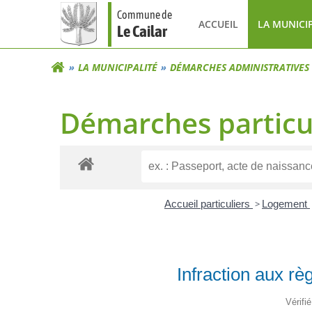
Aller
Commune de
au
ACCUEIL
LA MUNICI
Le Cailar
contenu
LA MUNICIPALITÉ
DÉMARCHES ADMINISTRATIVES
Démarches particu
Accueil particuliers
>
Logement
Infraction aux rè
Vérifi