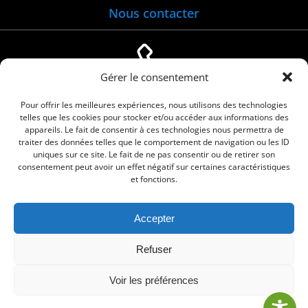
Nous contacter
Gérer le consentement
04 66 88 01 05
Pour offrir les meilleures expériences, nous utilisons des technologies
telles que les cookies pour stocker et/ou accéder aux informations des
appareils. Le fait de consentir à ces technologies nous permettra de
traiter des données telles que le comportement de navigation ou les ID
uniques sur ce site. Le fait de ne pas consentir ou de retirer son
consentement peut avoir un effet négatif sur certaines caractéristiques
et fonctions.
Accepter
© 2026 Commune de Le Cailar. Service proposé
Refuser
par
Comm'un Site
Voir les préférences