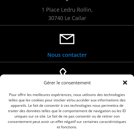
1 Place Ledru Rollin,
30740 Le Cailar
Nous contacter
Gérer le consentement
04 66 88 01 05
Pour offrir les meilleures expériences, nous utilisons des technologies
telles que les cookies pour stocker et/ou accéder aux informations des
appareils. Le fait de consentir à ces technologies nous permettra de
traiter des données telles que le comportement de navigation ou les ID
uniques sur ce site. Le fait de ne pas consentir ou de retirer son
consentement peut avoir un effet négatif sur certaines caractéristiques
et fonctions.