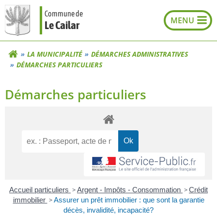
Aller
Commune de
au
Le Cailar
contenu
LA MUNICIPALITÉ
DÉMARCHES ADMINISTRATIVES
DÉMARCHES PARTICULIERS
Démarches particuliers
Accueil particuliers
>
Argent - Impôts - Consommation
>
Crédit
immobilier
>
Assurer un prêt immobilier : que sont la garantie
décès, invalidité, incapacité?