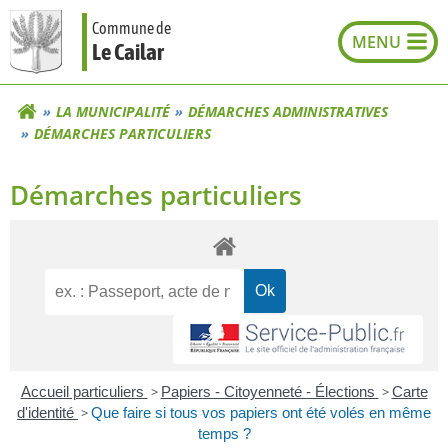
Aller
Commune de
au
Le Cailar
contenu
LA MUNICIPALITÉ
DÉMARCHES ADMINISTRATIVES
DÉMARCHES PARTICULIERS
Démarches particuliers
Accueil particuliers
>
Papiers - Citoyenneté - Élections
>
Carte
d'identité
>
Que faire si tous vos papiers ont été volés en même
temps ?