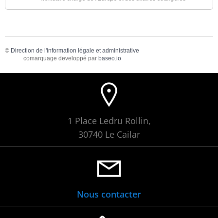
©
Direction de l'information légale et administrative
comarquage developpé par
baseo.io
1 Place Ledru Rollin,
30740 Le Cailar
Nous contacter