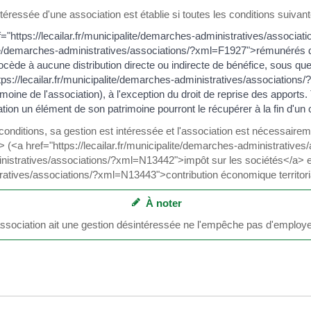
téressée d'une association est établie si toutes les conditions suivant
ref="https://lecailar.fr/municipalite/demarches-administratives/asso
alite/demarches-administratives/associations/?xml=F1927">rémunérés da
ocède à aucune distribution directe ou indirecte de bénéfice, sous qu
tps://lecailar.fr/municipalite/demarches-administratives/associatio
atrimoine de l'association), à l'exception du droit de reprise des apports
tion un élément de son patrimoine pourront le récupérer à la fin d'un ce
 conditions, sa gestion est intéressée et l'association est nécessai
<a href="https://lecailar.fr/municipalite/demarches-administrativ
ministratives/associations/?xml=N13442">impôt sur les sociétés</a> et 
ratives/associations/?xml=N13443">contribution économique territori
À noter
 association ait une gestion désintéressée ne l'empêche pas d'employe