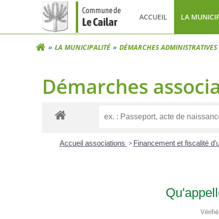
Aller
Commune de
au
ACCUEIL
LA MUNICI
Le Cailar
contenu
LA MUNICIPALITÉ
DÉMARCHES ADMINISTRATIVES
Démarches associa
Accueil associations
>
Financement et fiscalité d
Qu'appell
Vérifi