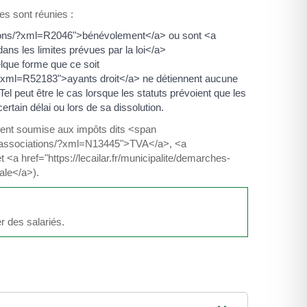
es sont réunies :
ciations/?xml=R2046">bénévolement</a> ou sont <a
ns les limites prévues par la loi</a>
elque forme que ce soit
ns/?xml=R52183">ayants droit</a> ne détiennent aucune
. Tel peut être le cas lorsque les statuts prévoient que les
rtain délai ou lors de sa dissolution.
rement soumise aux impôts dits <span
es/associations/?xml=N13445">TVA</a>, <a
<a href="https://lecailar.fr/municipalite/demarches-
ale</a>).
r des salariés.