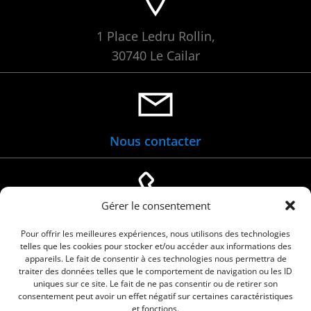
1 Place Ledru Rollin,
30740 Le Cailar
Nous contacter
Gérer le consentement
04 66 88 01 05
Pour offrir les meilleures expériences, nous utilisons des technologies
telles que les cookies pour stocker et/ou accéder aux informations des
appareils. Le fait de consentir à ces technologies nous permettra de
traiter des données telles que le comportement de navigation ou les ID
uniques sur ce site. Le fait de ne pas consentir ou de retirer son
consentement peut avoir un effet négatif sur certaines caractéristiques
et fonctions.