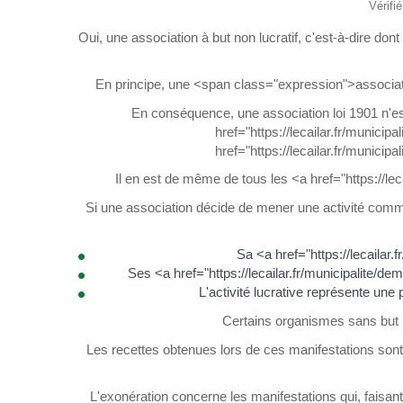
Vérifi
Oui, une association à but non lucratif, c'est-à-dire don
En principe, une <span class="expression">association
En conséquence, une association loi 1901 n'e
href="https://lecailar.fr/munici
href="https://lecailar.fr/munici
Il en est de même de tous les <a href="https://l
Si une association décide de mener une activité comm
Sa <a href="https://lecaila
Ses <a href="https://lecailar.fr/municipalite
L'activité lucrative représente une 
Certains organismes sans but lu
Les recettes obtenues lors de ces manifestations so
L'exonération concerne les manifestations qui, faisan