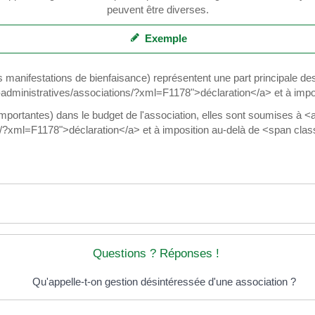
peuvent être diverses.
Exemple
es manifestations de bienfaisance) représentent une part principale d
hes-administratives/associations/?xml=F1178">déclaration</a> et à im
importantes) dans le budget de l'association, elles sont soumises à <a 
s/?xml=F1178">déclaration</a> et à imposition au-delà de <span cla
Questions ? Réponses !
Qu'appelle-t-on gestion désintéressée d'une association ?