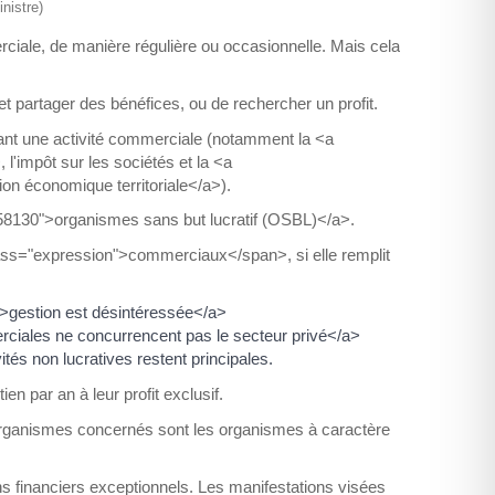
nistre)
merciale, de manière régulière ou occasionnelle. Mais cela
et partager des bénéfices, ou de rechercher un profit.
ant une activité commerciale (notamment la <a
l'impôt sur les sociétés et la <a
ion économique territoriale</a>).
=R58130">organismes sans but lucratif (OSBL)</a>.
lass="expression">commerciaux</span>, si elle remplit
">gestion est désintéressée</a>
rciales ne concurrencent pas le secteur privé</a>
ités non lucratives restent principales.
n par an à leur profit exclusif.
organismes concernés sont les organismes à caractère
ns financiers exceptionnels. Les manifestations visées