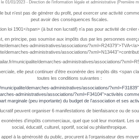
é le 01/01/2023 - Direction de l'information légale et administrative (Première mi
t le but n'est pas de générer du profit, peut exercer une activité com
peut avoir des conséquences fiscales.
 loi 1901</span> (à but non lucratif) n'a pas pour activité de créer 
st, en principe, pas soumise aux impôts dus par les personnes exerç
palite/demarches-administratives/associations/?xml=R24379">TVA</a>, 
palite/demarches-administratives/associations/?xml=N13443">contribut
ecailar.fr/municipalite/demarches-administratives/associations/?xml
erciale, elle peut continuer d'être exonérée des impôts dits <span c
toutes les conditions suivantes :
r.fr/municipalite/demarches-administratives/associations/?xml=F31839
/demarches-administratives/associations/?xml=F34104">activités comme
part marginale (peu importante) du budget de l'association et ses activ
cratif peuvent organiser 6 manifestations de bienfaisance ou de soutie
nt exonérées d'impôts commerciaux, quel que soit leur montant. Les 
social, éducatif, culturel, sportif, social ou philanthropique.
t appel à la générosité du public, procurent à l'organisateur des moye