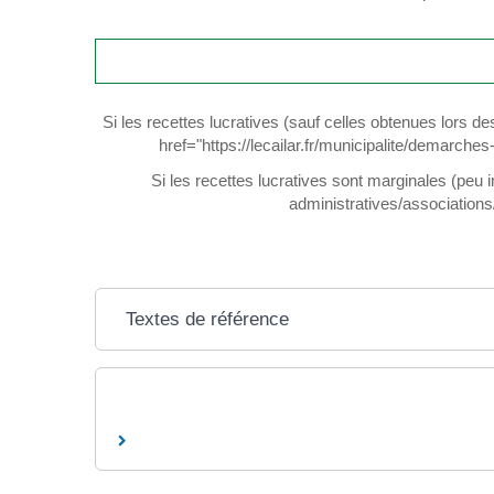
Si les recettes lucratives (sauf celles obtenues lors d
href="https://lecailar.fr/municipalite/demarc
Si les recettes lucratives sont marginales (peu 
administratives/association
Textes de référence