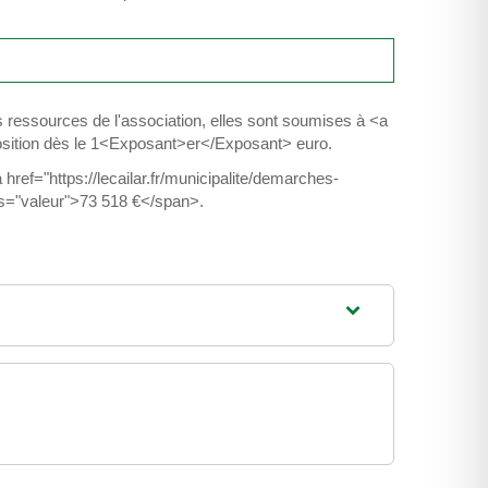
es ressources de l'association, elles sont soumises à <a
position dès le 1<Exposant>er</Exposant> euro.
href="https://lecailar.fr/municipalite/demarches-
ss="valeur">73 518 €</span>.