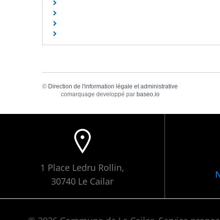
©
Direction de l'information légale et administrative
comarquage developpé par
baseo.io
1 Place Ledru Rollin,
N
30740 Le Cailar