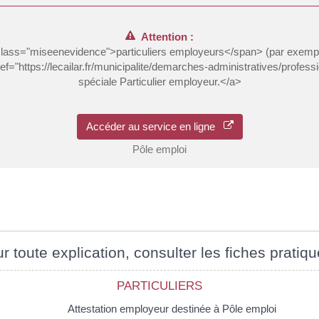
Attention :
class="miseenevidence">particuliers employeurs</span> (par exempl
f="https://lecailar.fr/municipalite/demarches-administratives/profes
spéciale Particulier employeur.</a>
Accéder au service en ligne
Pôle emploi
r toute explication, consulter les fiches pratiqu
PARTICULIERS
Attestation employeur destinée à Pôle emploi