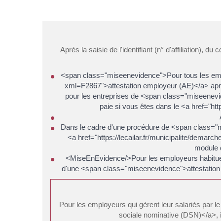
Après la saisie de l'identifiant (n° d'affiliation),
<span class="miseenevidence">Pour tous les emplo
xml=F2867">attestation employeur (AE)</a> après 
pour les entreprises de <span class="miseenevid
paie si vous êtes dans le <a href="ht
Dans le cadre d'une procédure de <span class="
<a href="https://lecailar.fr/municipalite/dema
module d
<MiseEnEvidence/>Pour les employeurs habituels
d'une <span class="miseenevidence">attestation e
Pour les employeurs qui gèrent leur salariés par l
sociale nominative (DSN)</a>, i