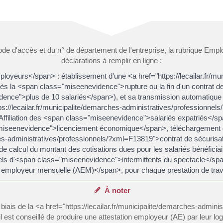
 du code d'accès et du n° de département de l'entreprise, la rubrique E
déclarations à remplir en ligne :
yeurs</span> : établissement d'une <a href="https://lecailar.fr/mun
la <span class="miseenevidence">rupture ou la fin d'un contrat de t
ence">plus de 10 salariés</span>), et sa transmission automatique à 
tps://lecailar.fr/municipalite/demarches-administratives/profession
Affiliation des <span class="miseenevidence">salariés expatriés</s
miseenevidence">licenciement économique</span>, téléchargement d
rches-administratives/professionnels/?xml=F13819">contrat de sécuris
e calcul du montant des cotisations dues pour les salariés bénéfici
 d'<span class="miseenevidence">intermittents du spectacle</span> 
mployeur mensuelle (AEM)</span>, pour chaque prestation de travail 
À noter
e biais de la <a href="https://lecailar.fr/municipalite/demarches-admi
l est conseillé de produire une attestation employeur (AE) par leur l