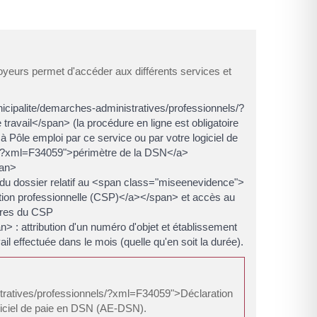
mployeurs permet d'accéder aux différents services et
icipalite/demarches-administratives/professionnels/?
ravail</span> (la procédure en ligne est obligatoire
Pôle emploi par ce service ou par votre logiciel de
nels/?xml=F34059">périmètre de la DSN</a>
pan>
u dossier relatif au <span class="miseenevidence">
ation professionnelle (CSP)</a></span> et accès au
aires du CSP
: attribution d'un numéro d'objet et établissement
effectuée dans le mois (quelle qu'en soit la durée).
nistratives/professionnels/?xml=F34059">Déclaration
ogiciel de paie en DSN (AE-DSN).