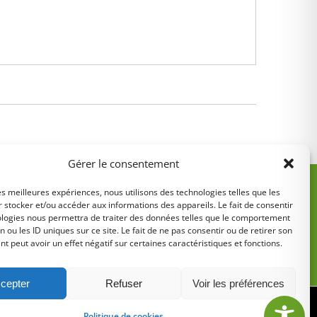
Gérer le consentement
les meilleures expériences, nous utilisons des technologies telles que les
 stocker et/ou accéder aux informations des appareils. Le fait de consentir
ologies nous permettra de traiter des données telles que le comportement
n ou les ID uniques sur ce site. Le fait de ne pas consentir ou de retirer son
 peut avoir un effet négatif sur certaines caractéristiques et fonctions.
5
cepter
Refuser
Voir les préférences
tions légales
•
Politique de cookies
Politique de cookies