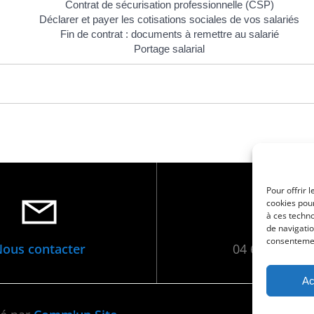
Contrat de sécurisation professionnelle (CSP)
Déclarer et payer les cotisations sociales de vos salariés
Fin de contrat : documents à remettre au salarié
Portage salarial
Pour offrir 
cookies pour
à ces techn
de navigatio
consentement
ous contacter
04 66 88 01 0
Ac
•
Men