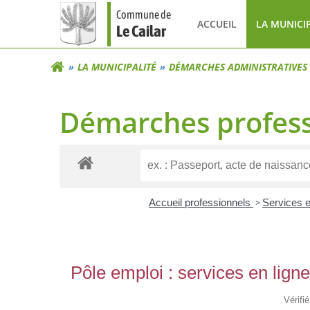
Aller
Commune de
au
ACCUEIL
LA MUNICI
Le Cailar
contenu
LA MUNICIPALITÉ
DÉMARCHES ADMINISTRATIVES
Démarches profess
Accueil professionnels
>
Services e
Pôle emploi : services en ligne
Vérifi