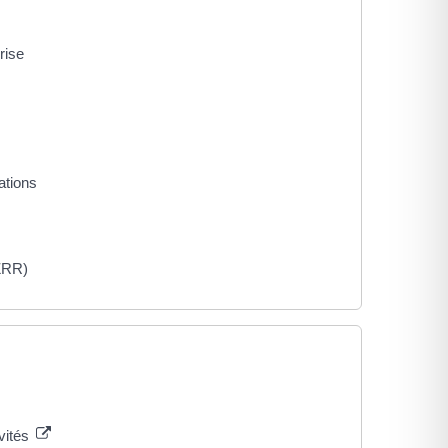
rise
ations
(ZRR)
ivités