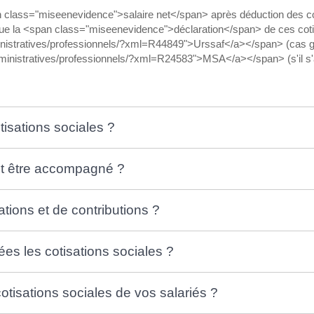
an class="miseenevidence">salaire net</span> après déduction des cot
e la <span class="miseenevidence">déclaration</span> de ces cot
administratives/professionnels/?xml=R44849">Urssaf</a></span> (cas
administratives/professionnels/?xml=R24583">MSA</a></span> (s'il s'agi
otisations sociales ?
t être accompagné ?
ations et de contributions ?
ées les cotisations sociales ?
otisations sociales de vos salariés ?