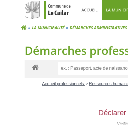
Aller
Commune de
au
ACCUEIL
LA MUNICI
Le Cailar
contenu
LA MUNICIPALITÉ
DÉMARCHES ADMINISTRATIVES
Démarches profess
Accueil professionnels
>
Ressources humain
Déclarer 
Vérifi