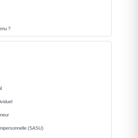
venu ?
l
ividuel
eneur
e unipersonnelle (SASU)