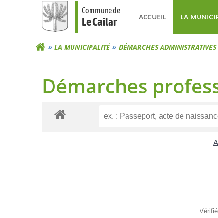
Aller
Commune de
au
ACCUEIL
LA MUNICI
Le Cailar
contenu
LA MUNICIPALITÉ
DÉMARCHES ADMINISTRATIVES
Démarches profess
A
Vérifi