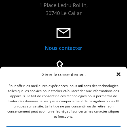
1 Place Ledru Rollin,
30740 Le Cailar
Nous contacter
Gérer le consentement
04 66 88 01 05
Pour offrir les meilleures expériences, nous utilisons des technologies
telles que les cookies pour stocker et/ou accéder aux informations des
appareils. Le fait de consentir à ces technologies nous permettra de
traiter des données telles que le comportement de navigation ou les ID
uniques sur ce site. Le fait de ne pas consentir ou de retirer son
consentement peut avoir un effet négatif sur certaines caractéristiques
et fonctions.