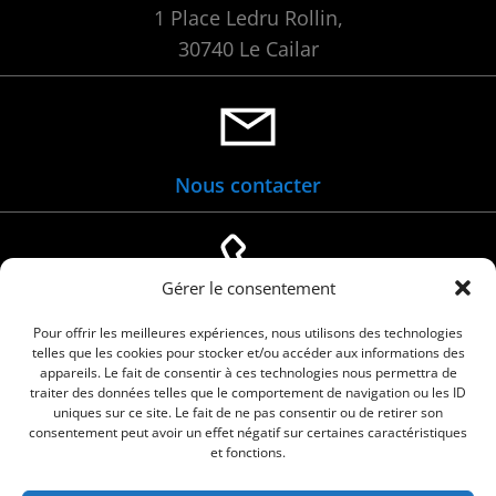
1 Place Ledru Rollin,
30740 Le Cailar
Nous contacter
Gérer le consentement
04 66 88 01 05
Pour offrir les meilleures expériences, nous utilisons des technologies
telles que les cookies pour stocker et/ou accéder aux informations des
appareils. Le fait de consentir à ces technologies nous permettra de
traiter des données telles que le comportement de navigation ou les ID
uniques sur ce site. Le fait de ne pas consentir ou de retirer son
consentement peut avoir un effet négatif sur certaines caractéristiques
et fonctions.