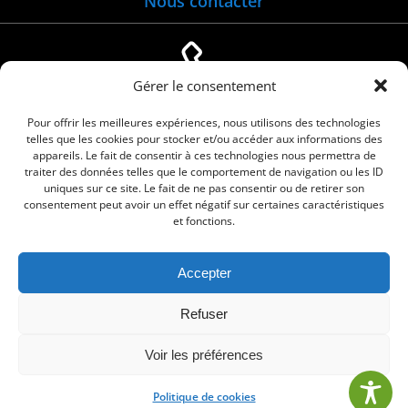
Nous contacter
Gérer le consentement
04 66 88 01 05
Pour offrir les meilleures expériences, nous utilisons des technologies
telles que les cookies pour stocker et/ou accéder aux informations des
appareils. Le fait de consentir à ces technologies nous permettra de
traiter des données telles que le comportement de navigation ou les ID
uniques sur ce site. Le fait de ne pas consentir ou de retirer son
consentement peut avoir un effet négatif sur certaines caractéristiques
et fonctions.
Accepter
© 2026 Commune de Le Cailar. Service proposé
Refuser
par
Comm'un Site
Voir les préférences
Politique de cookies
•
Mentions légales
•
Politique de cookies