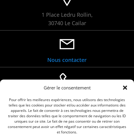
1 Place Ledru Rollin,
30740 Le Cailar
Nous contacter
Gérer le consentement
04 66 88 01 05
Pour offrir les meilleures expériences, nous utilisons des technologies
telles que les cookies pour stocker et/ou accéder aux informations des
appareils. Le fait de consentir à ces technologies nous permettra de
traiter des données telles que le comportement de navigation ou les ID
uniques sur ce site. Le fait de ne pas consentir ou de retirer son
consentement peut avoir un effet négatif sur certaines caractéristiques
et fonctions.