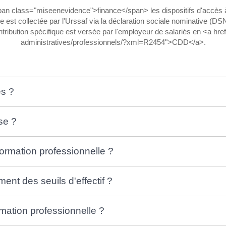
<span class="miseenevidence">finance</span> les dispositifs d'accè
est collectée par l'Urssaf via la déclaration sociale nominative (DSN).
ontribution spécifique est versée par l'employeur de salariés en <a href
administratives/professionnels/?xml=R2454">CDD</a>.
es ?
ise ?
 formation professionnelle ?
ent des seuils d'effectif ?
rmation professionnelle ?