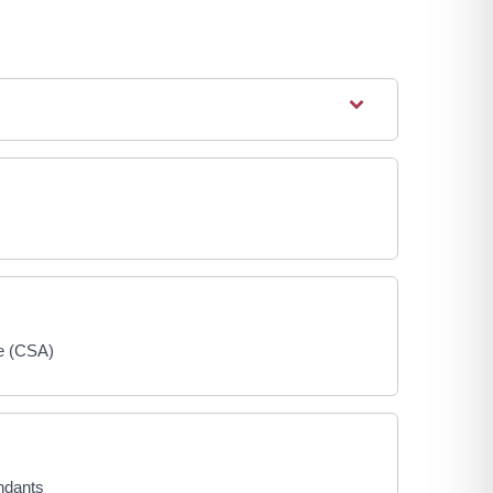
ge (CSA)
endants