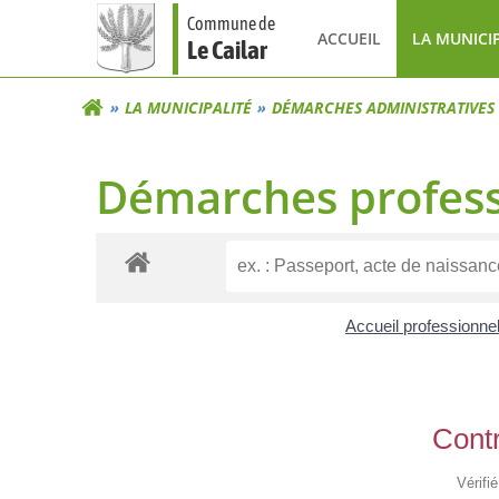
Aller
Commune de
au
ACCUEIL
LA MUNICI
Le Cailar
contenu
LA MUNICIPALITÉ
DÉMARCHES ADMINISTRATIVES
Démarches profess
Accueil professionne
Contr
Vérifi