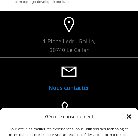
comarquage developpé par
baseo.io
1 Place Ledru Rollin,
30740 Le Cailar
Nous contacter
Gérer le consentement
04 66 88 01 05
Pour offrir les meilleures expériences, nous utilisons des technologies
telles que les cookies pour stocker et/ou accéder aux informations des