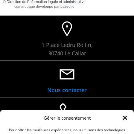
©
Direction de l'information légale et administrative
comarquage developpé par
baseo.io
1 Place Ledru Rollin,
30740 Le Cailar
Nous contacter
Gérer le consentement
04 66 88 01 05
Pour offrir les meilleures expériences, nous utilisons des technologies