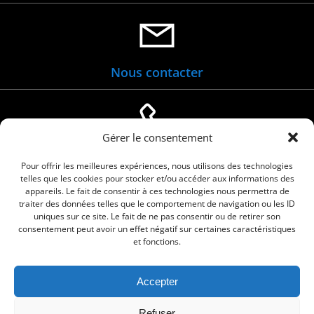
Nous contacter
Gérer le consentement
04 66 88 01 05
Pour offrir les meilleures expériences, nous utilisons des technologies
telles que les cookies pour stocker et/ou accéder aux informations des
appareils. Le fait de consentir à ces technologies nous permettra de
traiter des données telles que le comportement de navigation ou les ID
uniques sur ce site. Le fait de ne pas consentir ou de retirer son
consentement peut avoir un effet négatif sur certaines caractéristiques
et fonctions.
Accepter
© 2026 Commune de Le Cailar. Service proposé
Refuser