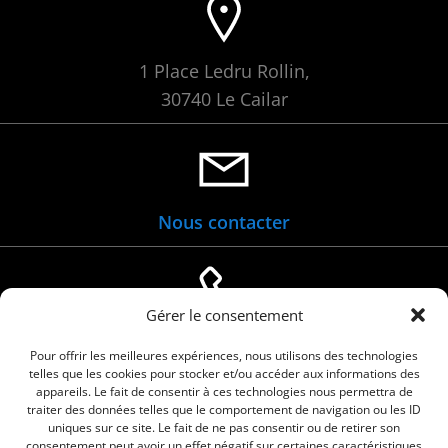
1 Place Ledru Rollin,
30740 Le Cailar
Nous contacter
Gérer le consentement
04 66 88 01 05
Pour offrir les meilleures expériences, nous utilisons des technologies
telles que les cookies pour stocker et/ou accéder aux informations des
appareils. Le fait de consentir à ces technologies nous permettra de
traiter des données telles que le comportement de navigation ou les ID
uniques sur ce site. Le fait de ne pas consentir ou de retirer son
consentement peut avoir un effet négatif sur certaines caractéristiques