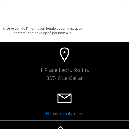
©
Direction de l'information légale et administrative
comarquage developpé par
baseo.io
1 Place Ledru Rollin,
30740 Le Cailar
Nous contacter