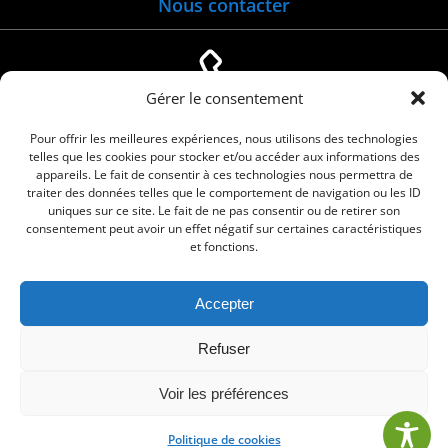
Nous contacter
Gérer le consentement
04 66 88 01 05
Pour offrir les meilleures expériences, nous utilisons des technologies
telles que les cookies pour stocker et/ou accéder aux informations des
appareils. Le fait de consentir à ces technologies nous permettra de
traiter des données telles que le comportement de navigation ou les ID
uniques sur ce site. Le fait de ne pas consentir ou de retirer son
consentement peut avoir un effet négatif sur certaines caractéristiques
et fonctions.
Accepter
© 2026 Commune de Le Cailar. Service proposé
Refuser
par
Comm'un Site
Voir les préférences
Politique de cookies
•
Mentions légales
•
Politique de cookies