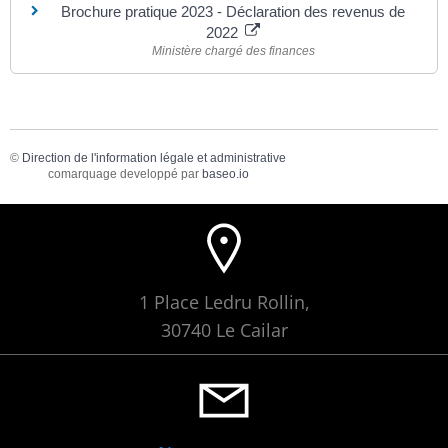
Brochure pratique 2023 - Déclaration des revenus de
2022
Ministère chargé des finances
©
Direction de l'information légale et administrative
comarquage developpé par
baseo.io
1 Place Ledru Rollin,
30740 Le Cailar