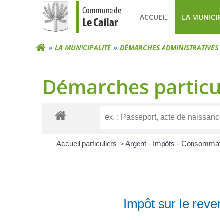
Aller
Commune de
au
ACCUEIL
LA MUNICI
Le Cailar
contenu
LA MUNICIPALITÉ
DÉMARCHES ADMINISTRATIVES
Démarches particu
Accueil particuliers
>
Argent - Impôts - Consomma
Impôt sur le reve