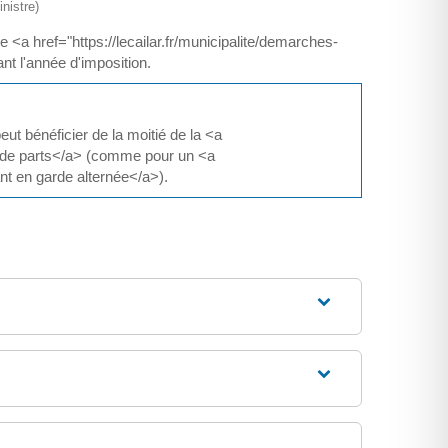
nistre)
 href="https://lecailar.fr/municipalite/demarches-
nt l'année d'imposition.
ut bénéficier de la moitié de la <a
on de parts</a> (comme pour un <a
nt en garde alternée</a>).