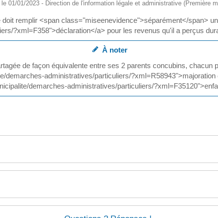
é le 01/01/2023 - Direction de l'information légale et administrative (Première mi
oit remplir <span class="miseenevidence">séparément</span> une <a
liers/?xml=F358">déclaration</a> pour les revenus qu'il a perçus dura
À noter
rtagée de façon équivalente entre ses 2 parents concubins, chacun pe
palite/demarches-administratives/particuliers/?xml=R58943">majorati
/municipalite/demarches-administratives/particuliers/?xml=F35120">enfa