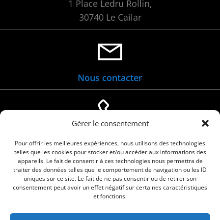
1 Place Ledru Rollin,
30740 Le Cailar
Nous contacter
Gérer le consentement
04 66 88 01 05
Pour offrir les meilleures expériences, nous utilisons des technologies
telles que les cookies pour stocker et/ou accéder aux informations des
appareils. Le fait de consentir à ces technologies nous permettra de
traiter des données telles que le comportement de navigation ou les ID
uniques sur ce site. Le fait de ne pas consentir ou de retirer son
consentement peut avoir un effet négatif sur certaines caractéristiques
et fonctions.