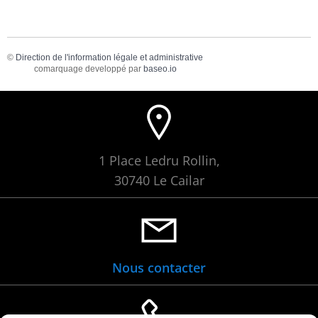
©
Direction de l'information légale et administrative
comarquage developpé par
baseo.io
1 Place Ledru Rollin,
30740 Le Cailar
Nous contacter