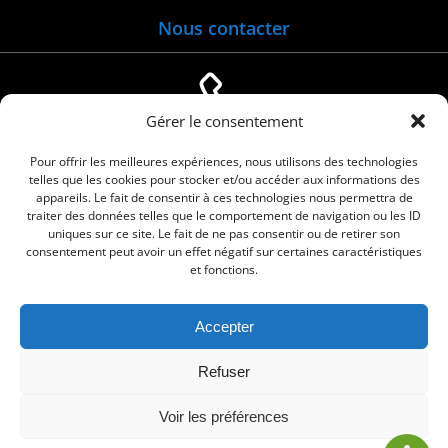
Nous contacter
Gérer le consentement
04 66 88 01 05
Pour offrir les meilleures expériences, nous utilisons des technologies
telles que les cookies pour stocker et/ou accéder aux informations des
appareils. Le fait de consentir à ces technologies nous permettra de
traiter des données telles que le comportement de navigation ou les ID
uniques sur ce site. Le fait de ne pas consentir ou de retirer son
consentement peut avoir un effet négatif sur certaines caractéristiques
et fonctions.
Accepter
© 2026 Commune de Le Cailar. Service proposé
Refuser
par
Comm'un Site
Voir les préférences