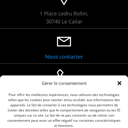
1 Place Ledru Rollin,
30740 Le Cailar
Nous contacter
Gérer le consentement
04 66 88 01 05
Pour offrir les meilleures expériences, nous utilisons des technologies
telles que les cookies pour stocker et/ou accéder aux informations des
appareils. Le fait de consentir à ces technologies nous permettra de
traiter des données telles que le comportement de navigation ou les ID
uniques sur ce site. Le fait de ne pas consentir ou de retirer son
consentement peut avoir un effet négatif sur certaines caractéristiques
et fonctions.