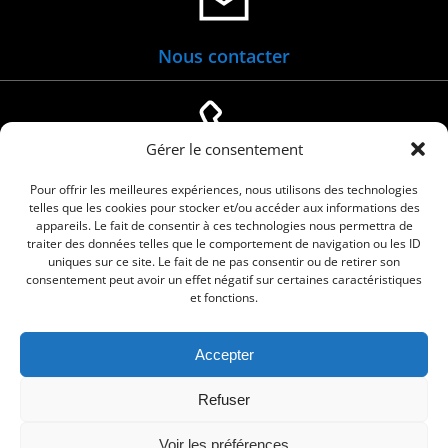
Nous contacter
Gérer le consentement
04 66 88 01 05
Pour offrir les meilleures expériences, nous utilisons des technologies
telles que les cookies pour stocker et/ou accéder aux informations des
appareils. Le fait de consentir à ces technologies nous permettra de
traiter des données telles que le comportement de navigation ou les ID
uniques sur ce site. Le fait de ne pas consentir ou de retirer son
consentement peut avoir un effet négatif sur certaines caractéristiques
et fonctions.
Accepter
© 2026 Commune de Le Cailar. Service proposé
Refuser
par
Comm'un Site
Voir les préférences