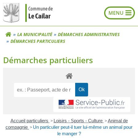
Aller
Commune de
au
Le Cailar
contenu
LA MUNICIPALITÉ
DÉMARCHES ADMINISTRATIVES
DÉMARCHES PARTICULIERS
Démarches particuliers
Accueil particuliers
>
Loisirs - Sports - Culture
>
Animal de
compagnie
>
Un particulier peut-il tuer lui-même un animal pour
le manger ?