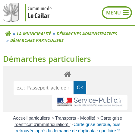
Aller
Commune de
au
Le Cailar
contenu
LA MUNICIPALITÉ
DÉMARCHES ADMINISTRATIVES
DÉMARCHES PARTICULIERS
Démarches particuliers
Accueil particuliers
>
Transports - Mobilité
>
Carte grise
(certificat d'immatriculation)
>
Carte grise perdue, puis
retrouvée après la demande de duplicata : que faire ?