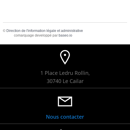
©
Direction de l'information légale et administrative
comarquage developpé par
baseo.io
1 Place Ledru Rollin,
30740 Le Cailar
Nous contacter