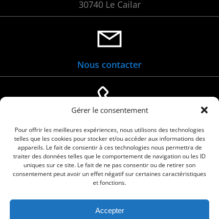
30740 Le Cailar
Nous contacter
Gérer le consentement
04 66 88 01 05
Pour offrir les meilleures expériences, nous utilisons des technologies
telles que les cookies pour stocker et/ou accéder aux informations des
appareils. Le fait de consentir à ces technologies nous permettra de
traiter des données telles que le comportement de navigation ou les ID
uniques sur ce site. Le fait de ne pas consentir ou de retirer son
consentement peut avoir un effet négatif sur certaines caractéristiques
et fonctions.
Accepter