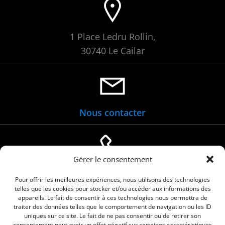
1 Place Ledru Rollin,
30740 Le Cailar
Nous contacter
Gérer le consentement
04 66 88 01 05
Pour offrir les meilleures expériences, nous utilisons des technologies
telles que les cookies pour stocker et/ou accéder aux informations des
appareils. Le fait de consentir à ces technologies nous permettra de
traiter des données telles que le comportement de navigation ou les ID
uniques sur ce site. Le fait de ne pas consentir ou de retirer son
consentement peut avoir un effet négatif sur certaines caractéristiques