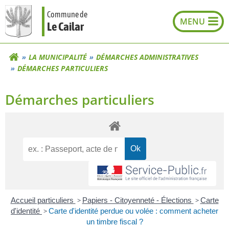
Aller
Commune de
au
Le Cailar
contenu
LA MUNICIPALITÉ
DÉMARCHES ADMINISTRATIVES
DÉMARCHES PARTICULIERS
Démarches particuliers
Accueil particuliers
>
Papiers - Citoyenneté - Élections
>
Carte
d'identité
>
Carte d'identité perdue ou volée : comment acheter
un timbre fiscal ?