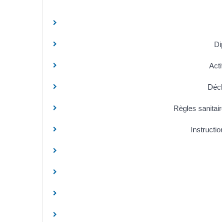
Di
Acti
Décl
Règles sanitai
Instructi