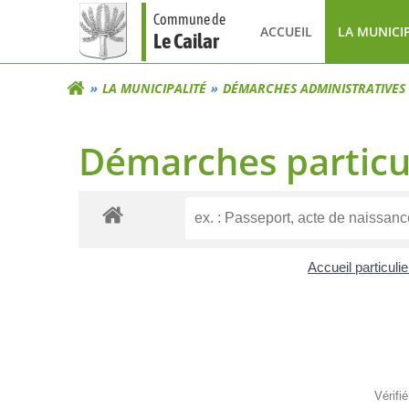
Aller
Commune de
au
ACCUEIL
LA MUNICI
Le Cailar
contenu
LA MUNICIPALITÉ
DÉMARCHES ADMINISTRATIVES
Démarches particu
Accueil particuli
Vérifi