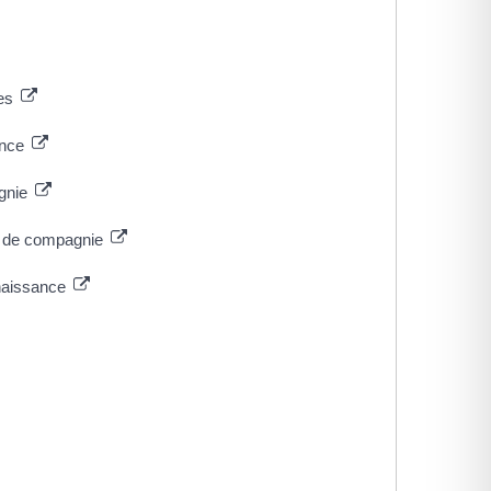
ues
sance
agnie
es de compagnie
nnaissance